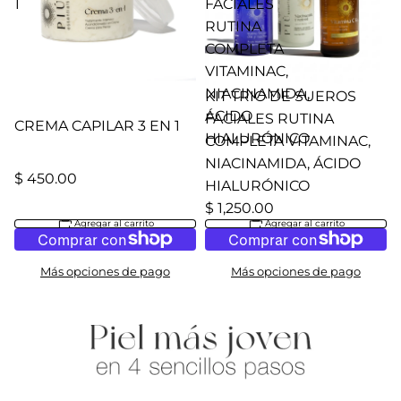
1
FACIALES
RUTINA
COMPLETA
VITAMINAC,
NIACINAMIDA,
KIT TRIO DE SUEROS
ÁCIDO
FACIALES RUTINA
CREMA CAPILAR 3 EN 1
HIALURÓNICO
COMPLETA VITAMINAC,
NIACINAMIDA, ÁCIDO
$ 450.00
HIALURÓNICO
$ 1,250.00
Agregar al carrito
Agregar al carrito
Más opciones de pago
Más opciones de pago