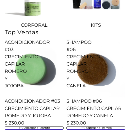
CORPORAL
KITS
Top Ventas
ACONDICIONADOR
SHAMPOO
#03
#06
CRECIMIENTO
CRECIMIENTO
CAPILAR
CAPILAR
ROMERO
ROMERO
Y
Y
JOJOBA
CANELA
ACONDICIONADOR #03
SHAMPOO #06
CRECIMIENTO CAPILAR
CRECIMIENTO CAPILAR
ROMERO Y JOJOBA
ROMERO Y CANELA
$ 230.00
$ 230.00
Agregar al carrito
Agregar al carrito